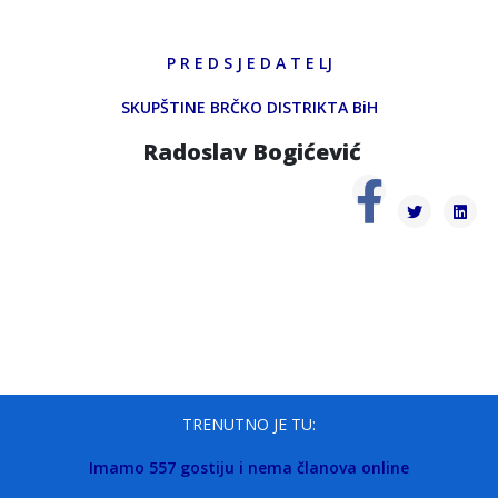
P R E D S J E D A T E LJ
SKUPŠTINE BRČKO DISTRIKTA BiH
Radoslav Bogićević
TRENUTNO JE TU:
Imamo 557 gostiju i nema članova online