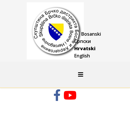
Bosanski
Српски
Hrvatski
English