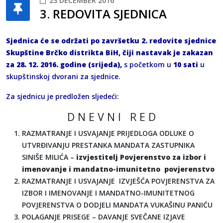
23 DECEMBER 2016
3. REDOVITA SJEDNICA
Sjednica će se održati po završetku 2. redovite sjednice
Skupštine Brčko distrikta BiH, čiji nastavak je zakazan
za 28. 12. 2016. godine (srijeda),
s početkom u
10 sati
u
skupštinskoj dvorani za sjednice.
Za sjednicu je predložen sljedeći:
D N E V N I R E D
RAZMATRANJE I USVAJANJE PRIJEDLOGA ODLUKE O
UTVRĐIVANJU PRESTANKA MANDATA ZASTUPNIKA
SINIŠE MILIĆA –
izvjestitelj Povjerenstvo za izbor i
imenovanje i mandatno-imunitetno povjerenstvo
RAZMATRANJE I USVAJANJE IZVJEŠĆA POVJERENSTVA ZA
IZBOR I IMENOVANJE I MANDATNO-IMUNITETNOG
POVJERENSTVA O DODJELI MANDATA VUKAŠINU PANIĆU
POLAGANJE PRISEGE – DAVANJE SVEČANE IZJAVE