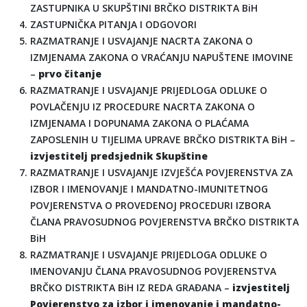
ZASTUPNIKA U SKUPŠTINI BRČKO DISTRIKTA BiH
ZASTUPNIČKA PITANJA I ODGOVORI
RAZMATRANJE I USVAJANJE NACRTA ZAKONA O
IZMJENAMA ZAKONA O VRAĆANJU NAPUŠTENE IMOVINE
–
prvo čitanje
RAZMATRANJE I USVAJANJE PRIJEDLOGA ODLUKE O
POVLAČENJU IZ PROCEDURE NACRTA ZAKONA O
IZMJENAMA I DOPUNAMA ZAKONA O PLAĆAMA
ZAPOSLENIH U TIJELIMA UPRAVE BRČKO DISTRIKTA BiH –
izvjestitelj predsjednik Skupštine
RAZMATRANJE I USVAJANJE IZVJEŠĆA POVJERENSTVA ZA
IZBOR I IMENOVANJE I MANDATNO-IMUNITETNOG
POVJERENSTVA O PROVEDENOJ PROCEDURI IZBORA
ČLANA PRAVOSUDNOG POVJERENSTVA BRČKO DISTRIKTA
BiH
RAZMATRANJE I USVAJANJE PRIJEDLOGA ODLUKE O
IMENOVANJU ČLANA PRAVOSUDNOG POVJERENSTVA
BRČKO DISTRIKTA BiH IZ REDA GRAĐANA –
izvjestitelj
Povjerenstvo za izbor i imenovanje i mandatno-