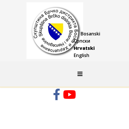
Bosanski
Српски
Hrvatski
English