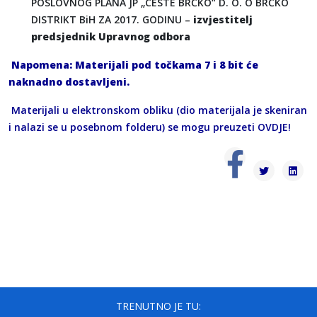
POSLOVNOG PLANA JP „CESTE BRČKO“ D. O. O BRČKO
DISTRIKT BiH ZA 2017. GODINU –
izvjestitelj
predsjednik Upravnog odbora
Napomena: Materijali pod točkama 7 i 8 bit će
naknadno dostavljeni.
Materijali u elektronskom obliku (dio materijala je skeniran
i nalazi se u posebnom folderu) se mogu preuzeti
OVDJE
!
TRENUTNO JE TU: