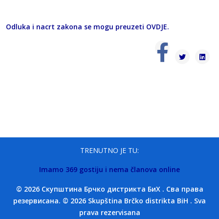
Odluka i nacrt zakona se mogu preuzeti
OVDJE
.
TRENUTNO JE TU:
Imamo 369 gostiju i nema članova online
© 2026 Скупштина Брчко дистрикта БиХ . Сва права
резервисана. © 2026 Skupština Brčko distrikta BiH . Sva
prava rezervisana