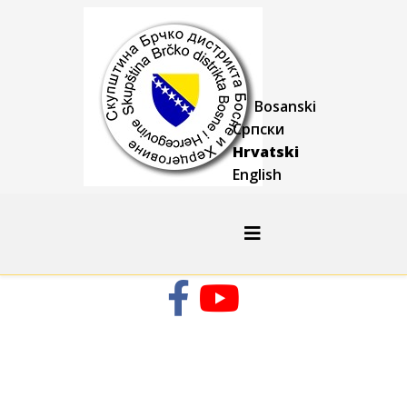
Bosanski
Српски
Hrvatski
English