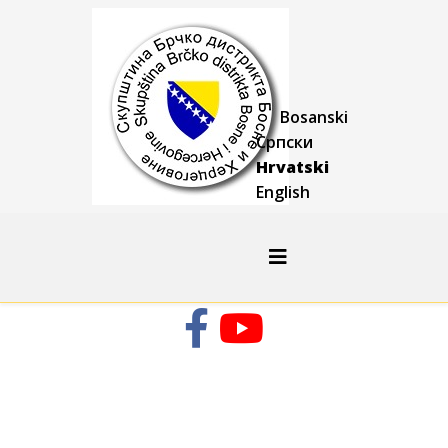
Bosanski
Српски
Hrvatski
English