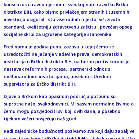
konsenzus o ravnomjernom i sveukupnom razvitku Brčko
distrikta BiH, kako bismo privlačenjem stranih i tuzemnih
investicija osigurali što više radnih mjesta, viši životni
standard, kvalitetniju zdravstvenu zaštitu i povećan opseg
socijalne skrbi za ugrožene kategorije stanovnika.
Pred nama je godina puna izazova u kojoj ćemo se
usredotočiti na jačanje vladavine prava, demokratskih
institucija u Brčko distriktu BiH, na borbu protiv korupcije,
nastavak reformnih procesa, partnerski odnos s
međunarodnim institucijama, posebno s Uredom
supervizora za Brčko distrikt BiH.
Izjave o Brčkom kao opasnom području potpuno su
suprotne našoj svakodnevnici. Mi sasvim normalno živimo o
čemu mogu posvjedočiti svi koji ovih dana, a posebno
tijekom večeri posjećuju naš grad.
Radi zajedničke budućnosti pozivamo sve koji daju zapaljive
izjave da ne koriste Brčko distrikt BiH za bilo kakvo političko