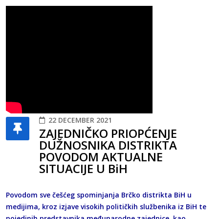
22 DECEMBER 2021
ZAJEDNIČKO PRIOPĆENJE
DUŽNOSNIKA DISTRIKTA
POVODOM AKTUALNE
SITUACIJE U BiH
Povodom sve češćeg spominjanja Brčko distrikta BiH u
medijima, kroz izjave visokih političkih službenika iz BiH te
pojedinih predstavnika međunarodne zajednice, kao