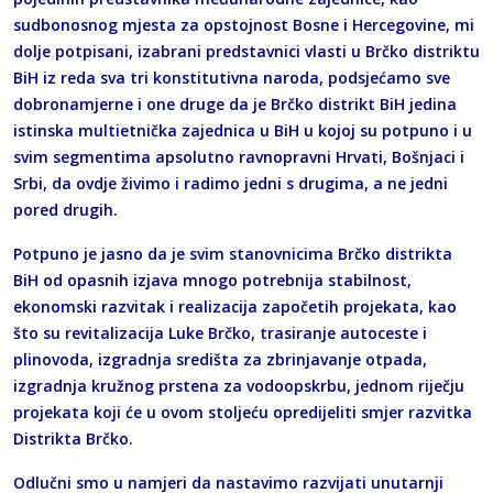
sudbonosnog mjesta za opstojnost Bosne i Hercegovine, mi
dolje potpisani, izabrani predstavnici vlasti u Brčko distriktu
BiH iz reda sva tri konstitutivna naroda, podsjećamo sve
dobronamjerne i one druge da je Brčko distrikt BiH jedina
istinska multietnička zajednica u BiH u kojoj su potpuno i u
svim segmentima apsolutno ravnopravni Hrvati, Bošnjaci i
Srbi, da ovdje živimo i radimo jedni s drugima, a ne jedni
pored drugih.
Potpuno je jasno da je svim stanovnicima Brčko distrikta
BiH od opasnih izjava mnogo potrebnija stabilnost,
ekonomski razvitak i realizacija započetih projekata, kao
što su revitalizacija Luke Brčko, trasiranje autoceste i
plinovoda, izgradnja središta za zbrinjavanje otpada,
izgradnja kružnog prstena za vodoopskrbu, jednom riječju
projekata koji će u ovom stoljeću opredijeliti smjer razvitka
Distrikta Brčko.
Odlučni smo u namjeri da nastavimo razvijati unutarnji