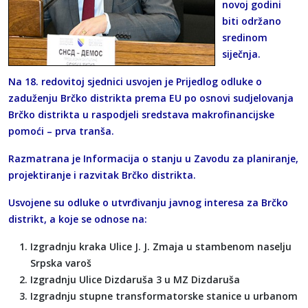
novoj godini
biti održano
sredinom
siječnja.
Na 18. redovitoj sjednici usvojen je Prijedlog odluke o
zaduženju Brčko distrikta prema EU po osnovi sudjelovanja
Brčko distrikta u raspodjeli sredstava makrofinancijske
pomoći – prva tranša.
Razmatrana je Informacija o stanju u Zavodu za planiranje,
projektiranje i razvitak Brčko distrikta.
Usvojene su odluke o utvrđivanju javnog interesa za Brčko
distrikt, a koje se odnose na:
Izgradnju kraka Ulice J. J. Zmaja u stambenom naselju
Srpska varoš
Izgradnju Ulice Dizdaruša 3 u MZ Dizdaruša
Izgradnju stupne transformatorske stanice u urbanom