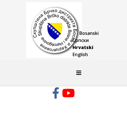
Bosanski
Српски
Hrvatski
English