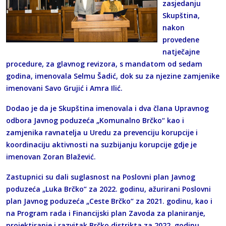
zasjedanju
Skupština,
nakon
provedene
natječajne
procedure, za glavnog revizora, s mandatom od sedam
godina, imenovala Selmu Šadić, dok su za njezine zamjenike
imenovani Savo Grujić i Amra Ilić.
Dodao je da je Skupština imenovala i dva člana Upravnog
odbora Javnog poduzeća „Komunalno Brčko“ kao i
zamjenika ravnatelja u Uredu za prevenciju korupcije i
koordinaciju aktivnosti na suzbijanju korupcije gdje je
imenovan Zoran Blažević.
Zastupnici su dali suglasnost na Poslovni plan Javnog
poduzeća „Luka Brčko“ za 2022. godinu, ažurirani Poslovni
plan Javnog poduzeća „Ceste Brčko“ za 2021. godinu, kao i
na Program rada i Financijski plan Zavoda za planiranje,
projektiranje i razvitak Brčko distrikta za 2022. godinu.