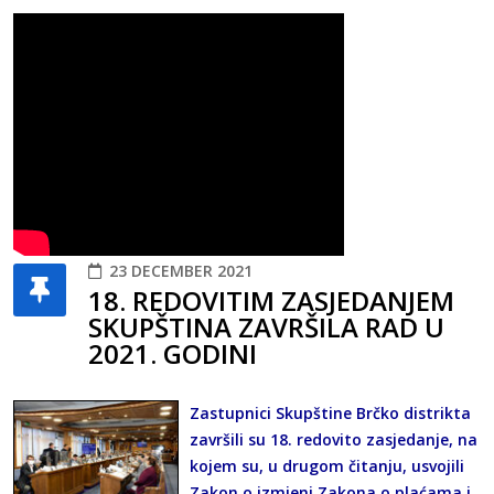
23 DECEMBER 2021
18. REDOVITIM ZASJEDANJEM
SKUPŠTINA ZAVRŠILA RAD U
2021. GODINI
Zastupnici Skupštine Brčko distrikta
završili su 18. redovito zasjedanje, na
kojem su, u drugom čitanju, usvojili
Zakon o izmjeni Zakona o plaćama i