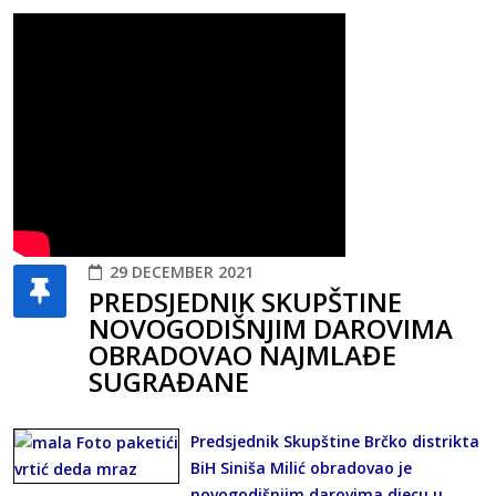
29 DECEMBER 2021
PREDSJEDNIK SKUPŠTINE
NOVOGODIŠNJIM DAROVIMA
OBRADOVAO NAJMLAĐE
SUGRAĐANE
Predsjednik Skupštine Brčko distrikta
BiH Siniša Milić obradovao je
novogodišnjim darovima djecu u