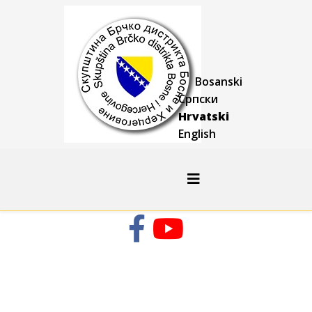
Bosanski
Српски
Hrvatski
English