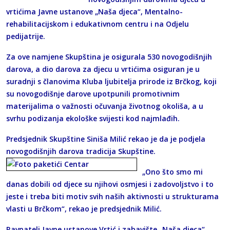
vrtićima Javne ustanove „Naša djeca“, Mentalno-
rehabilitacijskom i edukativnom centru i na Odjelu
pedijatrije.
Za ove namjene Skupština je osigurala 530 novogodišnjih
darova, a dio darova za djecu u vrtićima osiguran je u
suradnji s članovima Kluba ljubitelja prirode iz Brčkog, koji
su novogodišnje darove upotpunili promotivnim
materijalima o važnosti očuvanja životnog okoliša, a u
svrhu podizanja ekološke svijesti kod najmlađih.
Predsjednik Skupštine Siniša Milić rekao je da je podjela
novogodišnjih darova tradicija Skupštine.
„Ono što smo mi
danas dobili od djece su njihovi osmjesi i zadovoljstvo i to
jeste i treba biti motiv svih naših aktivnosti u strukturama
vlasti u Brčkom“, rekao je predsjednik Milić.
Ravnatelj Javne ustanove Vrtić i zabavište „Naša djeca“