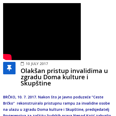
10 JULY 2017
Olakšan pristup invalidima u
zgradu Doma kulture i
Skupštine
BRČKO, 10. 7. 2017. Nakon što je Javno poduzeće “Ceste
Brčko“ rekonstruiralo pristupnu rampu za invalidne osobe
na ulazu u zgradu Doma kulture i Skupštine, predsjedatelj
Povjerenstva za zaštitu ljudskih prava Nenad Kojić zahvalio