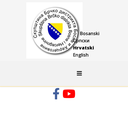
Bosanski
Српски
Hrvatski
English