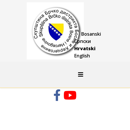
Bosanski
Српски
Hrvatski
English