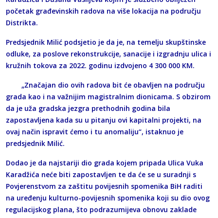
početak građevinskih radova na više lokacija na području
Distrikta.
Predsjednik Milić podsjetio je da je, na temelju skupštinske
odluke, za poslove rekonstrukcije, sanacije i izgradnju ulica i
kružnih tokova za 2022. godinu izdvojeno 4 300 000 KM.
„Značajan dio ovih radova bit će obavljen na području
grada kao i na važnijim magistralnim dionicama. S obzirom
da je uža gradska jezgra prethodnih godina bila
zapostavljena kada su u pitanju ovi kapitalni projekti, na
ovaj način ispravit ćemo i tu anomaliju“, istaknuo je
predsjednik Milić.
Dodao je da najstariji dio grada kojem pripada Ulica Vuka
Karadžića neće biti zapostavljen te da će se u suradnji s
Povjerenstvom za zaštitu povijesnih spomenika BiH raditi
na uređenju kulturno-povijesnih spomenika koji su dio ovog
regulacijskog plana, što podrazumijeva obnovu zaklade