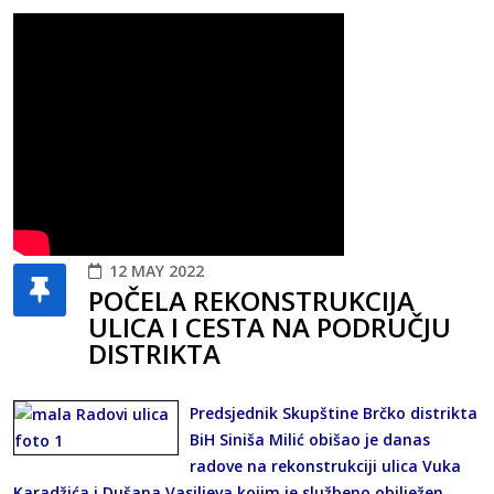
12 MAY 2022
POČELA REKONSTRUKCIJA
ULICA I CESTA NA PODRUČJU
DISTRIKTA
Predsjednik Skupštine Brčko distrikta
BiH Siniša Milić obišao je danas
radove na rekonstrukciji ulica Vuka
Karadžića i Dušana Vasiljeva kojim je službeno obilježen