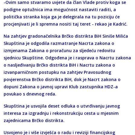
-Ovim samo stvaramo uvjete da član Vlade protiv koga se
podigne optužnica ima mogućnost nastaviti raditi, a
politička stranka koja ga je delegirala na tu poziciju će
procjenjivati je li spremna nositi taj teret - rekao je Kadrić.
Na zahtjev gradonačelnika Brčko distrikta BiH Siniše Milića
Skupština je odgodila razmatranje Nacrta zakona o
izmjenama Zakona o proračunu za sljedeću redovitu
sjednicu Skupštine. Odgođena je i rasprava o Nacrtu zakona
o nasljeđivanju Brčko distrikta BiH i Nacrtu zakona o
izvanparničnom postupku na zahtjev Pravosudnog
povjerenstva Brčko distrikta BiH, dok je Nacrt zakona o
dopuni Zakona o javnoj upravi Klub zastupnika HDZ-a
povukao s dnevnog reda.
Skupština je usvojila deset odluka o utvrđivanju javnog
interesa za izgradnju i rekonstrukciju cesta u mjesnim
zajednicama Brčko distrikta.
Usvojeno je i više izvješća o radu i reviziji financijskog