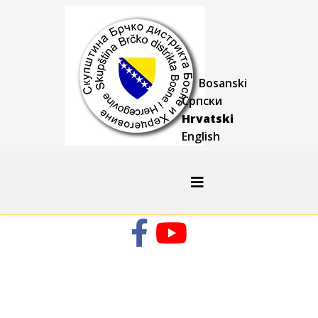
Bosanski
Српски
Hrvatski
English