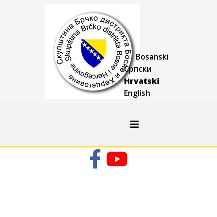
Bosanski
Српски
Hrvatski
English