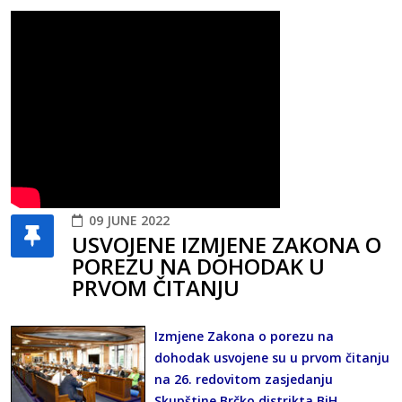
09 JUNE 2022
USVOJENE IZMJENE ZAKONA O
POREZU NA DOHODAK U
PRVOM ČITANJU
Izmjene Zakona o porezu na
dohodak usvojene su u prvom čitanju
na 26. redovitom zasjedanju
Skupštine Brčko distrikta BiH.