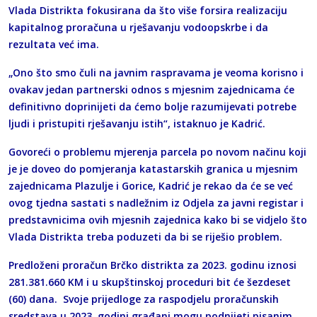
Vlada Distrikta fokusirana da što više forsira realizaciju
kapitalnog proračuna u rješavanju vodoopskrbe i da
rezultata već ima.
„Ono što smo čuli na javnim raspravama je veoma korisno i
ovakav jedan partnerski odnos s mjesnim zajednicama će
definitivno doprinijeti da ćemo bolje razumijevati potrebe
ljudi i pristupiti rješavanju istih“, istaknuo je Kadrić.
Govoreći o problemu mjerenja parcela po novom načinu koji
je je doveo do pomjeranja katastarskih granica u mjesnim
zajednicama Plazulje i Gorice, Kadrić je rekao da će se već
ovog tjedna sastati s nadležnim iz Odjela za javni registar i
predstavnicima ovih mjesnih zajednica kako bi se vidjelo što
Vlada Distrikta treba poduzeti da bi se riješio problem.
Predloženi proračun Brčko distrikta za 2023. godinu iznosi
281.381.660 KM i u skupštinskoj proceduri bit će šezdeset
(60) dana. Svoje prijedloge za raspodjelu proračunskih
sredstava u 2023. godini građani mogu podnijeti pisanim