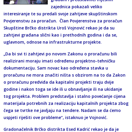
zajednica pokazali veliko
interesiranje te su predali svoje zahtjeve skupštinskom
Povjerenstvu za proračun. Član Povjerenstva za proračun
Skupštine Brčko distrikta Uroš Vojnović rekao je da su
zahtjevi građana slični kao i prethodnih godina i da se,
uglavnom, odnose na infrastrukturne projekte.
„Da bi svi ti zahtjevi po novom Zakonu o proračunu bili
realizirani moraju imati određenu projektno-tehničku
dokumentaciju. Sam novac kao određena stavka u
proračunu ne mora značiti ništa s obzirom na to da Zakon
o proračunu predviđa da kapitalni projekti traju dvije
godine i nakon toga se ide ili u obnavljanje ili na ukidanje
tog projekta. Problem predstavlja i stalno povećanje cijena
materijala potrebnih za realizaciju kapitalnih projekta zbog
čega se tvrtke ne javljaju na tendere. Nadam se da ćemo
uspjeti riješiti ove probleme“, istaknuo je Vojnović.
Gradonačelnik Brčko distrikta Esed Kadrić rekao je da je