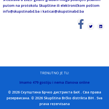
putom na protokolu Skupštine ili elektroničkom poštom
info@skupstinabd.ba
i
katicai@skupstinabd.ba
TRENUTNO JE TU:
Imamo 479 gostiju i nema članova online
© 2026 Скупштина Брчко дистрикта БиХ . Сва права
резервисана. © 2026 Skupština Brčko distrikta BiH . Sva
prava rezervisana