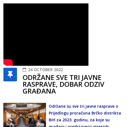
24 OCTOBER 2022
ODRŽANE SVE TRI JAVNE
RASPRAVE, DOBAR ODZIV
GRAĐANA
Održane su sve tri javne rasprave o
Prijedlogu proračuna Brčko distrikta
BiH za 2023. godinu, za koje su
građani i predstavnici mjesnih