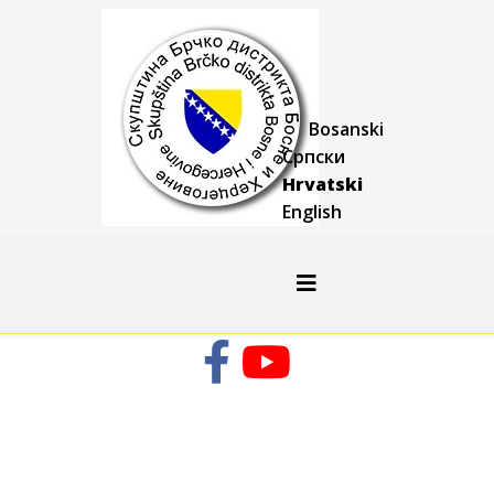
Bosanski
Српски
Hrvatski
English