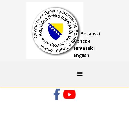
Bosanski
Српски
Hrvatski
English