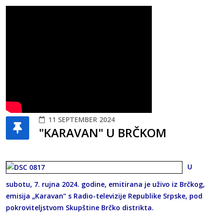
11 SEPTEMBER 2024
"KARAVAN" U BRČKOM
U
subotu, 7. rujna 2024. godine, emitirana je uživo iz Brčkog,
emisija „Karavan“ s Radio-televizije Republike Srpske, pod
pokroviteljstvom Skupštine Brčko distrikta.