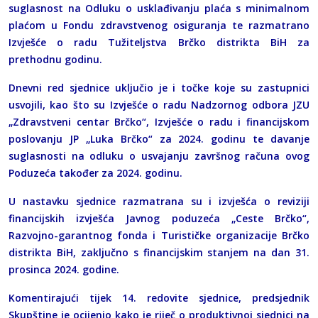
suglasnost na Odluku o usklađivanju plaća s minimalnom
plaćom u Fondu zdravstvenog osiguranja te razmatrano
Izvješće o radu Tužiteljstva Brčko distrikta BiH za
prethodnu godinu.
Dnevni red sjednice uključio je i točke koje su zastupnici
usvojili, kao što su Izvješće o radu Nadzornog odbora JZU
„Zdravstveni centar Brčko“, Izvješće o radu i financijskom
poslovanju JP „Luka Brčko“ za 2024. godinu te davanje
suglasnosti na odluku o usvajanju završnog računa ovog
Poduzeća također za 2024. godinu.
U nastavku sjednice razmatrana su i izvješća o reviziji
financijskih izvješća Javnog poduzeća „Ceste Brčko“,
Razvojno-garantnog fonda i Turističke organizacije Brčko
distrikta BiH, zaključno s financijskim stanjem na dan 31.
prosinca 2024. godine.
Komentirajući tijek 14. redovite sjednice, predsjednik
Skupštine je ocijenio kako je riječ o produktivnoj sjednici na