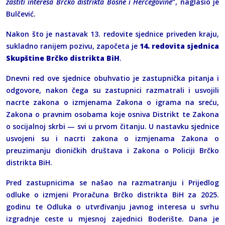
zaštiti interesa Brčko distrikta Bosne i Hercegovine
“, naglasio je
Bulčević.
Nakon što je nastavak 13. redovite sjednice priveden kraju,
sukladno ranijem pozivu, započeta je
14. redovita sjednica
Skupštine Brčko distrikta BiH
.
Dnevni red ove sjednice obuhvatio je zastupnička pitanja i
odgovore, nakon čega su zastupnici razmatrali i usvojili
nacrte zakona o izmjenama Zakona o igrama na sreću,
Zakona o pravnim osobama koje osniva Distrikt te Zakona
o socijalnoj skrbi — svi u prvom čitanju. U nastavku sjednice
usvojeni su i nacrti zakona o izmjenama Zakona o
preuzimanju dioničkih društava i Zakona o Policiji Brčko
distrikta BiH.
Pred zastupnicima se našao na razmatranju i Prijedlog
odluke o izmjeni Proračuna Brčko distrikta BiH za 2025.
godinu te Odluka o utvrđivanju javnog interesa u svrhu
izgradnje ceste u mjesnoj zajednici Boderište. Dana je