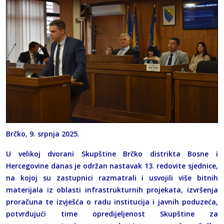
Brčko, 9. srpnja 2025.
U velikoj dvorani Skupštine Brčko distrikta Bosne i
Hercegovine danas je održan nastavak 13. redovite sjednice,
na kojoj su zastupnici razmatrali i usvojili više bitnih
materijala iz oblasti infrastrukturnih projekata, izvršenja
proračuna te izvješća o radu institucija i javnih poduzeća,
potvrđujući time opredijeljenost Skupštine za