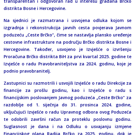
transparentan i odgovoran rad u interesu građana Brčko
distrikta Bosne i Hercegovine.
Na sjednici je razmatrana i usvojena odluka kojom se
izgradnja i rekonstrukcija javnih cesta povjerava Javnom
poduzeću „Ceste Brčko“, čime se nastavlja plansko uređenje
cestovne infrastrukture na području Brčko distrikta Bosne i
Hercegovine. Također, usvojeno je Izvješće o izvršenju
Proračuna Brčko distrikta BiH za prvi kvartal 2025. godine te
Izvješće o radu Pravobraniteljstva za 2024. godinu, koje je
podnio pravobranitelj.
Zastupnici su razmotrili i usvojili Izvješće o radu Direkcije za
financije za prošlu godinu, kao i Izvješće o radu s
financijskim poslovanjem Javnog poduzeća „Ceste Brčko“ za
razdoblje od 1. siječnja do 31. prosinca 2024. godine,
uključujući Izvješće o radu Upravnog odbora ovog Poduzeća
te odobrili završni račun za proteklu poslovnu godinu.
Suglasnost je dana i na Odluku o usvajanju izmjene
Financijskog plana Radija Brčko za 2025. godinu, dok je