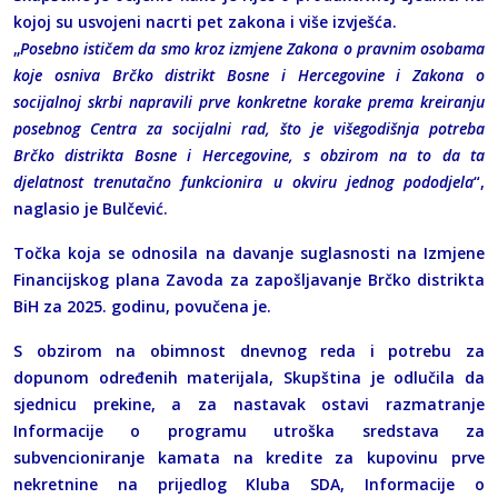
kojoj su usvojeni nacrti pet zakona i više izvješća.
„
Posebno ističem da smo kroz izmjene Zakona o pravnim osobama
koje osniva Brčko distrikt Bosne i Hercegovine i Zakona o
socijalnoj skrbi napravili prve konkretne korake prema kreiranju
posebnog Centra za socijalni rad, što je višegodišnja potreba
Brčko distrikta Bosne i Hercegovine, s obzirom na to da ta
djelatnost trenutačno funkcionira u okviru jednog pododjela
“,
naglasio je Bulčević.
Točka koja se odnosila na davanje suglasnosti na Izmjene
Financijskog plana Zavoda za zapošljavanje Brčko distrikta
BiH za 2025. godinu, povučena je.
S obzirom na obimnost dnevnog reda i potrebu za
dopunom određenih materijala, Skupština je odlučila da
sjednicu prekine, a za nastavak ostavi razmatranje
Informacije o programu utroška sredstava za
subvencioniranje kamata na kredite za kupovinu prve
nekretnine na prijedlog Kluba SDA, Informacije o