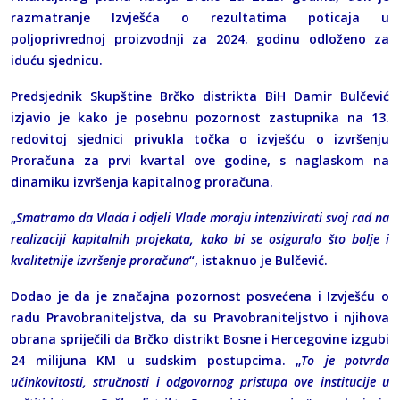
razmatranje Izvješća o rezultatima poticaja u
poljoprivrednoj proizvodnji za 2024. godinu odloženo za
iduću sjednicu.
Predsjednik Skupštine Brčko distrikta BiH Damir Bulčević
izjavio je kako je posebnu pozornost zastupnika na 13.
redovitoj sjednici privukla točka o izvješću o izvršenju
Proračuna za prvi kvartal ove godine, s naglaskom na
dinamiku izvršenja kapitalnog proračuna.
„
Smatramo da Vlada i odjeli Vlade moraju intenzivirati svoj rad na
realizaciji kapitalnih projekata, kako bi se osiguralo što bolje i
kvalitetnije izvršenje proračuna
“, istaknuo je Bulčević.
Dodao je da je značajna pozornost posvećena i Izvješću o
radu Pravobraniteljstva, da su Pravobraniteljstvo i njihova
obrana spriječili da Brčko distrikt Bosne i Hercegovine izgubi
24 milijuna KM u sudskim postupcima. „
To je potvrda
učinkovitosti, stručnosti i odgovornog pristupa ove institucije u