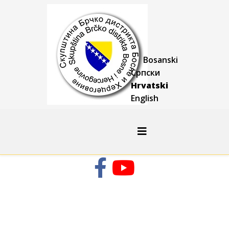
Bosanski
Српски
Hrvatski
English