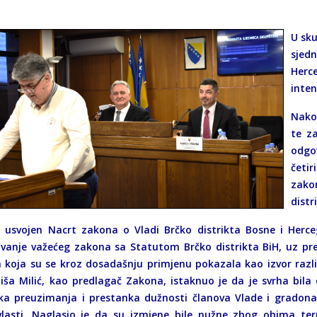
U sku
sjed
Herc
inten
Nako
te z
odgo
četi
zako
distr
e usvojen Nacrt zakona o Vladi Brčko distrikta Bosne i Herc
ivanje važećeg zakona sa Statutom Brčko distrikta BiH, uz prec
a koja su se kroz dosadašnju primjenu pokazala kao izvor razli
niša Milić, kao predlagač Zakona, istaknuo je da je svrha bila
ka preuzimanja i prestanka dužnosti članova Vlade i gradonač
 vlasti. Naglasio je da su izmjene bile nužne zbog obima te