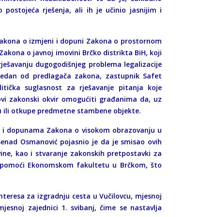
postojeća rješenja, ali ih je učinio jasnijim i
 zakona o izmjeni i dopuni Zakona o prostornom
Zakona o javnoj imovini Brčko distrikta BiH, koji
ješavanju dugogodišnjeg problema legalizacije
 Jedan od predlagača zakona, zastupnik Safet
itička suglasnost za rješavanje pitanja koje
 novi zakonski okvir omogućiti građanima da, uz
raju ili otkupe predmetne stambene objekte.
eni i dopunama Zakona o visokom obrazovanju u
 Senad Osmanović pojasnio je da je smisao ovih
ine, kao i stvaranje zakonskih pretpostavki za
ke pomoći Ekonomskom fakultetu u Brčkom, što
interesa za izgradnju cesta u Vučilovcu, mjesnoj
jesnoj zajednici 1. svibanj, čime se nastavlja