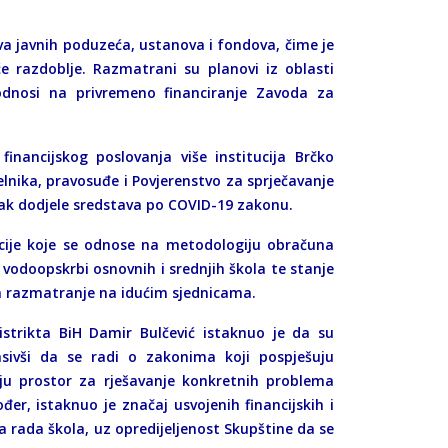
ova javnih poduzeća, ustanova i fondova, čime je
e razdoblje. Razmatrani su planovi iz oblasti
 odnosi na privremeno financiranje Zavoda za
financijskog poslovanja više institucija Brčko
elnika, pravosuđe i Povjerenstvo za sprječavanje
upak dodjele sredstava po COVID-19 zakonu.
cije koje se odnose na metodologiju obračuna
 vodoopskrbi osnovnih i srednjih škola te stanje
za razmatranje na idućim sjednicama.
distrikta BiH Damir Bulčević istaknuo je da su
lasivši da se radi o zakonima koji pospješuju
ju prostor za rješavanje konkretnih problema
er, istaknuo je značaj usvojenih financijskih i
a rada škola, uz opredijeljenost Skupštine da se