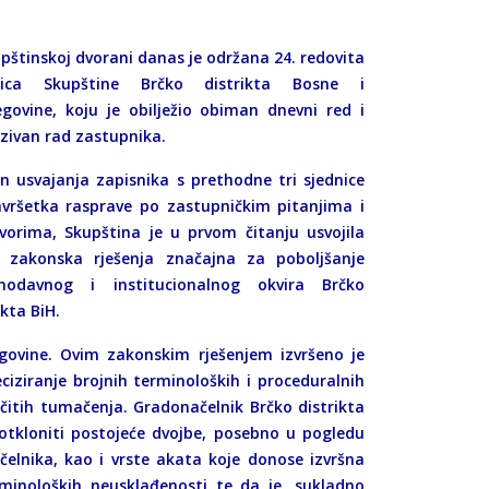
pštinskoj dvorani danas je održana 24. redovita
nica Skupštine Brčko distrikta Bosne i
egovine, koju je obilježio obiman dnevni red i
zivan rad zastupnika.
n usvajanja zapisnika s prethodne tri sjednice
avršetka rasprave po zastupničkim pitanjima i
vorima, Skupština je u prvom čitanju usvojila
ri zakonska rješenja značajna za poboljšanje
nodavnog i institucionalnog okvira Brčko
ikta BiH.
egovine. Ovim zakonskim rješenjem izvršeno je
iziranje brojnih terminoloških i proceduralnih
čitih tumačenja. Gradonačelnik Brčko distrikta
 otkloniti postojeće dvojbe, posebno u pogledu
elnika, kao i vrste akata koje donose izvršna
rminoloških neusklađenosti te da je, sukladno