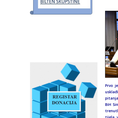
Prvo j
usklađ
pitanj
BiH Si
trenut
tijela