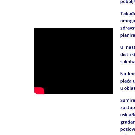
pobolj
Takođe
omoguć
zdravs
planira
U nast
distri
sukoba
Na kon
plaća 
u obla
Sumira
zastup
usklađ
građan
poslovn