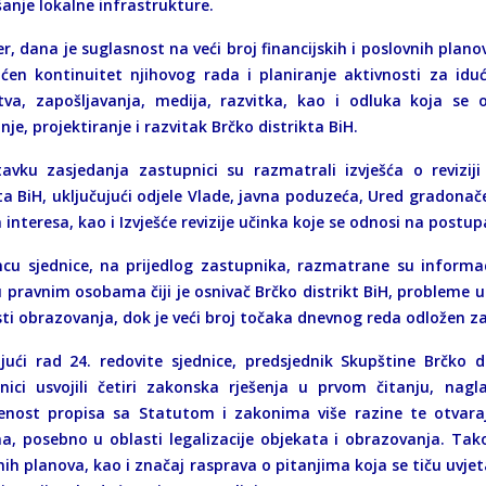
šanje lokalne infrastrukture.
r, dana je suglasnost na veći broj financijskih i poslovnih plan
en kontinuitet njihovog rada i planiranje aktivnosti za iduć
tva, zapošljavanja, medija, razvitka, kao i odluka koja se
nje, projektiranje i razvitak Brčko distrikta BiH.
avku zasjedanja zastupnici su razmatrali izvješća o reviziji 
kta BiH, uključujući odjele Vlade, javna poduzeća, Ured gradonač
 interesa, kao i Izvješće revizije učinka koje se odnosi na post
cu sjednice, na prijedlog zastupnika, razmatrane su informa
u pravnim osobama čiji je osnivač Brčko distrikt BiH, probleme u
sti obrazovanja, dok je veći broj točaka dnevnog reda odložen 
jući rad 24. redovite sjednice, predsjednik Skupštine Brčko 
nici usvojili četiri zakonska rješenja u prvom čitanju, nag
enost propisa sa Statutom i zakonima više razine te otvara
a, posebno u oblasti legalizacije objekata i obrazovanja. Takođ
ih planova, kao i značaj rasprava o pitanjima koja se tiču uvjet