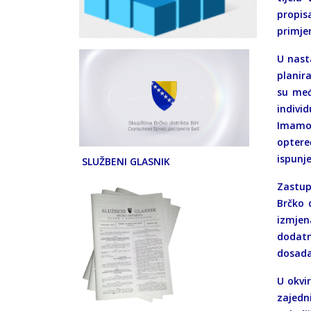
propis
primjen
U nast
planira
su međ
indivi
Imamov
optere
ispunje
SLUŽBENI GLASNIK
Zastup
Brčko 
izmjen
dodatn
dosada
U okvir
zajedn