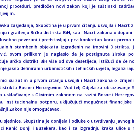
anoj proceduri, predložen novi zakon koji je suštinski zadržao 
jivijim.
avku zasjedanja, Skupština je u prvom čitanju usvojila i Nacrt
nju i građenju Brčko distrikta BiH, kao i Nacrt zakona o dopuni 
usobno povezani i predstavljaju prvi konkretan korak prema r
dualnih stambenih objekata izgrađenih na imovini Distrikta.
ić, ovom prilikom je naglasio da je postignuta široka pol
ćuje Brčko distrikt BiH više od dva desetljeća, ističući da će
nje jasno definiranih urbanističkih i tehničkih uvjeta, legalizi
nici su zatim u prvom čitanju usvojili i Nacrt zakona o izmj
distriktu Bosne i Hercegovine. Voditelj Odjela za obrazovanje
a usklađivanje s Okvirnim zakonom na razini Bosne i Hercegov
u institucionalnu potporu, uključujući mogućnost financijs
šnji Zakon nije omogućavao.
u sjednice, Skupština je donijela i odluke o utvrđivanju javnog 
ici Rahić Donji i Buzekara, kao i za izgradnju kraka ulice u m