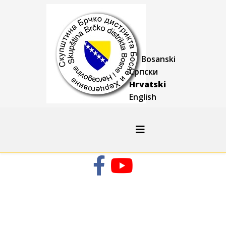
Bosanski
Српски
Hrvatski
English