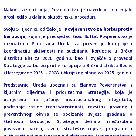
Nakon razmatranja, Povjerenstvo je navedene materijale
proslijedilo u daljnju skupštinsku proceduru.
Svoju 5. sjednicu održalo je i
Povjerenstvo za borbu protiv
korupcije
, kojim je predsjedao Sead Softić. Povjerenstvo je
razmatralo Plan rada Ureda za prevenciju korupcije i
koordinaciju aktivnosti na suzbijanju korupcije u Brčko
distriktu BiH za 2026. godinu, kao i Izvješće o provedbi
Strategije za borbu protiv korupcije u Brčko distriktu Bosne
i Hercegovine 2025. – 2028. i Akcijskog plana za 2025. godinu.
Predstavnici Ureda upoznali su članove Povjerenstva s
ključnim ciljevima i prioritetima Strategije, koja je
usmjerena na jačanje institucionalnog integriteta,
podizanje razine transparentnosti, razvitak pravnog i
preventivnog okvira te podizanje svijesti građana o
štetnosti korupcije. Strategija definira međusobno
povezana načela, viziju, strateške ciljeve, programe i
aktivnosti s ciljem izgradnje djelotvornog, transparentnog i