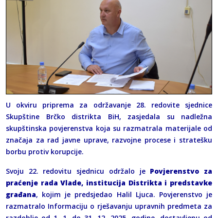
U okviru priprema za održavanje 28. redovite sjednice
Skupštine Brčko distrikta BiH, zasjedala su nadležna
skupštinska povjerenstva koja su razmatrala materijale od
značaja za rad javne uprave, razvojne procese i stratešku
borbu protiv korupcije.
Svoju 22. redovitu sjednicu održalo je
Povjerenstvo za
praćenje rada Vlade, institucija Distrikta i predstavke
građana
, kojim je predsjedao Halil Ljuca. Povjerenstvo je
razmatralo Informaciju o rješavanju upravnih predmeta za
razdoblje od 1. 1. do 31. 12. 2025. godine, dostavljenu od