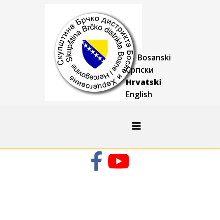
Bosanski
Српски
Hrvatski
English