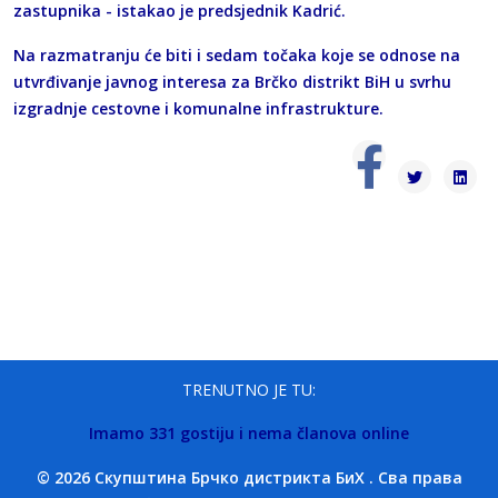
zastupnika - istakao je predsjednik Kadrić.
Na razmatranju će biti i sedam točaka koje se odnose na
utvrđivanje javnog interesa za Brčko distrikt BiH u svrhu
izgradnje cestovne i komunalne infrastrukture.
TRENUTNO JE TU:
Imamo 331 gostiju i nema članova online
© 2026 Скупштина Брчко дистрикта БиХ . Сва права