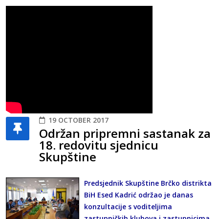
19 OCTOBER 2017
Održan pripremni sastanak za
18. redovitu sjednicu
Skupštine
Predsjednik Skupštine Brčko distrikta
BiH Esed Kadrić održao je danas
konzultacije s voditeljima
zastupničkih klubova i zastupnicima