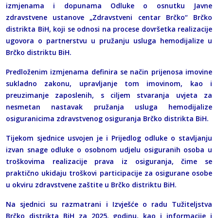
izmjenama i dopunama Odluke o osnutku Javne
zdravstvene ustanove „Zdravstveni centar Brčko“ Brčko
distrikta BiH, koji se odnosi na procese dovršetka realizacije
ugovora o partnerstvu u pružanju usluga hemodijalize u
Brčko distriktu BiH.
Predloženim izmjenama definira se način prijenosa imovine
sukladno zakonu, upravljanje tom imovinom, kao i
preuzimanje zaposlenih, s ciljem stvaranja uvjeta za
nesmetan nastavak pružanja usluga hemodijalize
osiguranicima zdravstvenog osiguranja Brčko distrikta BiH.
Tijekom sjednice usvojen je i Prijedlog odluke o stavljanju
izvan snage odluke o osobnom udjelu osiguranih osoba u
troškovima realizacije prava iz osiguranja, čime se
praktično ukidaju troškovi participacije za osigurane osobe
u okviru zdravstvene zaštite u Brčko distriktu BiH.
Na sjednici su razmatrani i Izvješće o radu Tužiteljstva
Brčko distrikta BiH za 2025. godinu, kao i informacije i