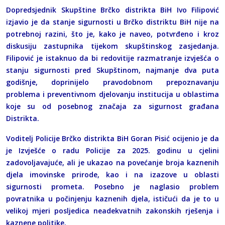
Dopredsjednik Skupštine Brčko distrikta BiH Ivo Filipović
izjavio je da stanje sigurnosti u Brčko distriktu BiH nije na
potrebnoj razini, što je, kako je naveo, potvrđeno i kroz
diskusiju zastupnika tijekom skupštinskog zasjedanja.
Filipović je istaknuo da bi redovitije razmatranje izvješća o
stanju sigurnosti pred Skupštinom, najmanje dva puta
godišnje, doprinijelo pravodobnom prepoznavanju
problema i preventivnom djelovanju institucija u oblastima
koje su od posebnog značaja za sigurnost građana
Distrikta.
Voditelj Policije Brčko distrikta BiH Goran Pisić ocijenio je da
je Izvješće o radu Policije za 2025. godinu u cjelini
zadovoljavajuće, ali je ukazao na povećanje broja kaznenih
djela imovinske prirode, kao i na izazove u oblasti
sigurnosti prometa. Posebno je naglasio problem
povratnika u počinjenju kaznenih djela, ističući da je to u
velikoj mjeri posljedica neadekvatnih zakonskih rješenja i
kaznene politike.