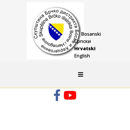
Bosanski
Српски
Hrvatski
English