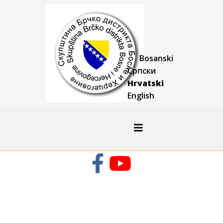
Bosanski
Српски
Hrvatski
English