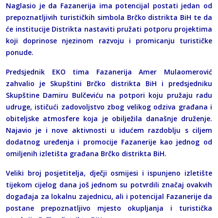
Naglasio je da Fazanerija ima potencijal postati jedan od
prepoznatljivih turističkih simbola Brčko distrikta BiH te da
će institucije Distrikta nastaviti pružati potporu projektima
koji doprinose njezinom razvoju i promicanju turističke
ponude.
Predsjednik EKO tima Fazanerija Amer Mulaomerović
zahvalio je Skupštini Brčko distrikta BiH i predsjedniku
Skupštine Damiru Bulčeviću na potpori koju pružaju radu
udruge, ističući zadovoljstvo zbog velikog odziva građana i
obiteljske atmosfere koja je obilježila današnje druženje.
Najavio je i nove aktivnosti u idućem razdoblju s ciljem
dodatnog uređenja i promocije Fazanerije kao jednog od
omiljenih izletišta građana Brčko distrikta BiH.
Veliki broj posjetitelja, dječji osmijesi i ispunjeno izletište
tijekom cijelog dana još jednom su potvrdili značaj ovakvih
događaja za lokalnu zajednicu, ali i potencijal Fazanerije da
postane prepoznatljivo mjesto okupljanja i turistička