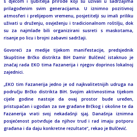
s djecom i ljubitelja prirode koji su uživali u sadržajima
prilagođenim svim generacijama. U iznimno pozitivnoj
atmosferi i prelijepom vremenu, posjetitelji su imali priliku
uživati u druženju, osvježenju i tradicionalnom roštilju, dok
su za najmlađe bili organizirani susreti s maskotama,
risanje po licu i brojni zabavni sadržaji.
Govoreći za medije tijekom manifestacije, predsjednik
Skupštine Brčko distrikta BiH Damir Bulčević istaknuo je
značaj rada EKO tima Fazanerija i njegov doprinos lokalnoj
zajednici.
„EKO tim Fazanerija jedno je od najkvalitetnijih udruga na
području Brčko distrikta BiH. Svojim aktivnostima tijekom
cijele godine nastoje da ovaj prostor bude uređen,
pristupačan i ugodan za sve građane Brčkog i okoline te da
Fazanerija vrati svoj nekadašnji sjaj. Današnja iznimna
posjećenost potvrđuje da njihov trud i rad imaju potporu
građana i da daju konkretne rezultate“, rekao je Bulčević.