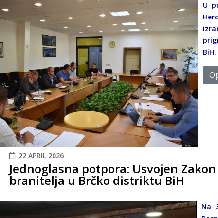
U pr
Herc
izra
prig
BiH.
Op
22 APRIL 2026
Jednoglasna potpora: Usvojen Zakon
branitelja u Brčko distriktu BiH
Na 3