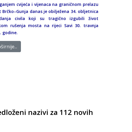
ganjem cvijeća i vijenaca na graničnom prelazu
 Brčko–Gunja danas je obilježena 34. obljetnica
danja civila koji su tragično izgubili život
ikom rušenja mosta na rijeci Savi 30. travnja
. godine.
širnije...
edloženi nazivi za 112 novih