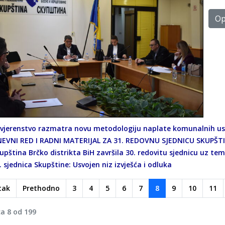
Opš
vjerenstvo razmatra novu metodologiju naplate komunalnih u
EVNI RED I RADNI MATERIJAL ZA 31. REDOVNU SJEDNICU SKUPŠT
upština Brčko distrikta BiH završila 30. redovitu sjednicu uz tem
. sjednica Skupštine: Usvojen niz izvješća i odluka
tak
Prethodno
3
4
5
6
7
8
9
10
11
ca 8 od 199