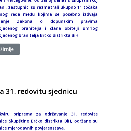
e i Hercegovine, održanoj danas u skupštinskoj
ani, zastupnici su razmatrali ukupno 11 točaka
vnog reda među kojima se posebno izdvaja
ajanje Zakona o dopunskim pravima
ojačenog branitelja i člana obitelji umrlog
ojačenog branitelja Brčko distrikta BiH.
irnije...
a 31. redovitu sjednicu
kviru priprema za održavanje 31. redovite
nice Skupštine Brčko distrikta BiH, održane su
nice mjerodavnih povjerenstava.