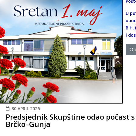
Pošt
U po
upuć
BiH,
i do
Opš
30 APRIL 2026
Predsjednik Skupštine odao počast s
Brčko–Gunja