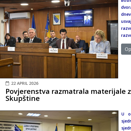
Bosn
dvor
dne
usv
razv
razv
Opš
22 APRIL 2026
Povjerenstva razmatrala materijale z
Skupštine
U o
sjed
sjed