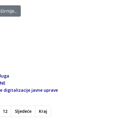
irnije...
sluga
INE
e digitalizacije javne uprave
12
Sljedeće
Kraj