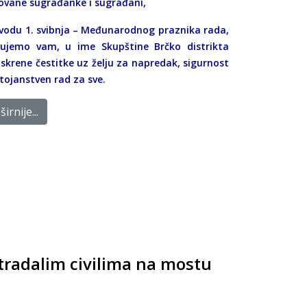
ovane sugrađanke i sugrađani,
vodu 1. svibnja – Međunarodnog praznika rada,
ujemo vam, u ime Skupštine Brčko distrikta
 iskrene čestitke uz želju za napredak, sigurnost
stojanstven rad za sve.
irnije...
tradalim civilima na mostu