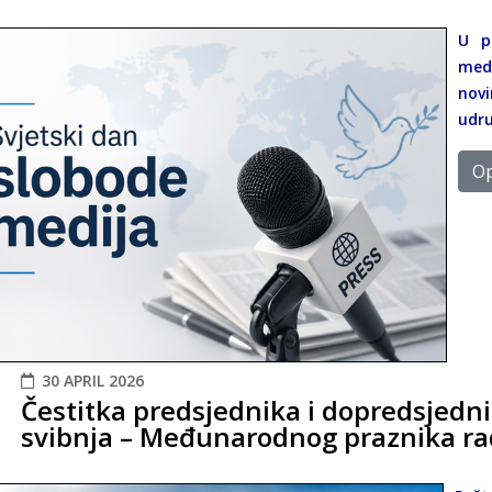
U p
med
novi
udr
Op
30 APRIL 2026
Čestitka predsjednika i dopredsjedn
svibnja – Međunarodnog praznika r