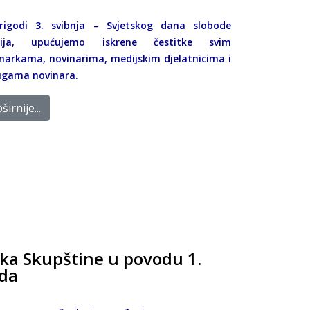
rigodi 3. svibnja – Svjetskog dana slobode
ija, upućujemo iskrene čestitke svim
narkama, novinarima, medijskim djelatnicima i
ugama novinara.
širnije...
ika Skupštine u povodu 1.
ada