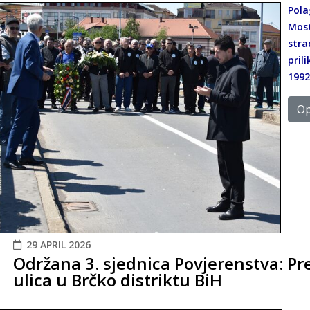
Pola
Most
stra
pril
1992
Op
29 APRIL 2026
Održana 3. sjednica Povjerenstva: Pr
ulica u Brčko distriktu BiH