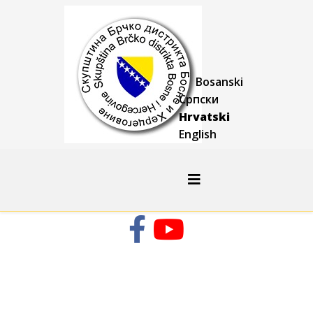
Bosanski
Српски
Hrvatski
English