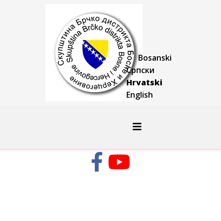
Bosanski
Српски
Hrvatski
English