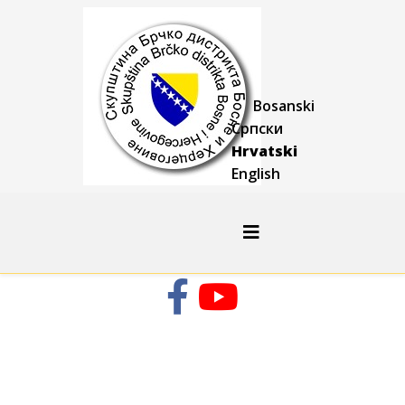
Bosanski
Српски
Hrvatski
English