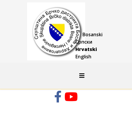
Bosanski
Српски
Hrvatski
English