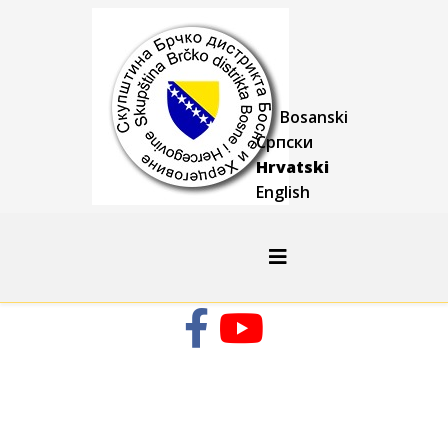
Bosanski
Српски
Hrvatski
English