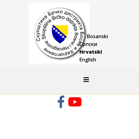
Bosanski
Српски
Hrvatski
English