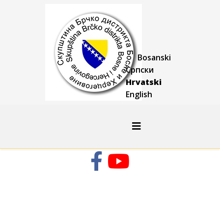
Bosanski
Српски
Hrvatski
English