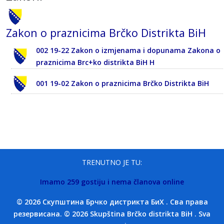
Zakon o praznicima Brčko Distrikta BiH
002 19-22 Zakon o izmjenama i dopunama Zakona o
praznicima Brc+ko distrikta BiH H
001 19-02 Zakon o praznicima Brčko Distrikta BiH
TRENUTNO JE TU:
Imamo 259 gostiju i nema članova online
© 2026 Скупштина Брчко дистрикта БиХ . Сва права
резервисана. © 2026 Skupština Brčko distrikta BiH . Sva