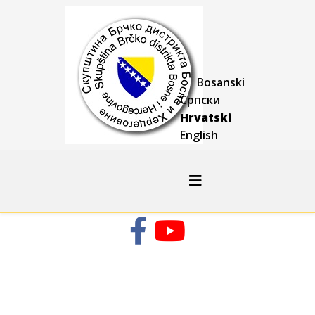
Bosanski
Српски
Hrvatski
English