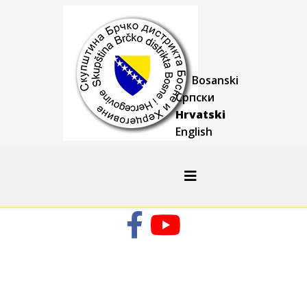
Bosanski
Српски
Hrvatski
English