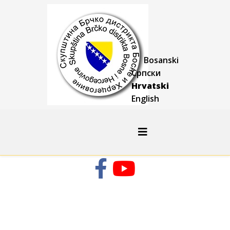
Bosanski
Српски
Hrvatski
English