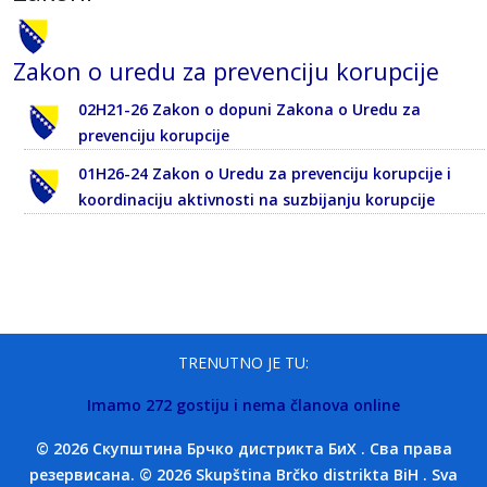
Zakon o uredu za prevenciju korupcije
02H21-26 Zakon o dopuni Zakona o Uredu za
prevenciju korupcije
01H26-24 Zakon o Uredu za prevenciju korupcije i
koordinaciju aktivnosti na suzbijanju korupcije
TRENUTNO JE TU:
Imamo 272 gostiju i nema članova online
© 2026 Скупштина Брчко дистрикта БиХ . Сва права
резервисана. © 2026 Skupština Brčko distrikta BiH . Sva