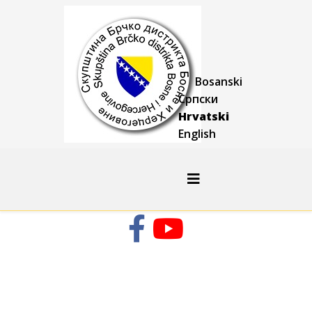
Bosanski
Српски
Hrvatski
English