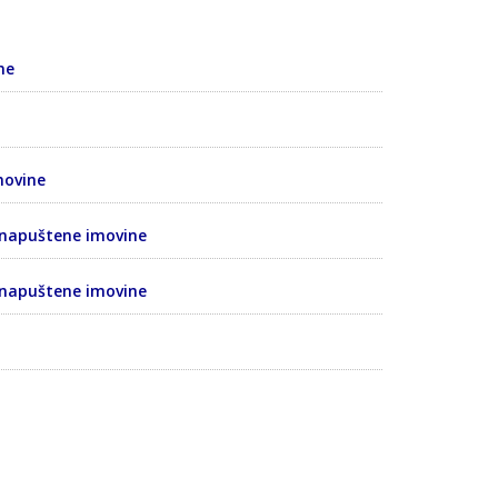
ne
movine
napuštene imovine
napuštene imovine