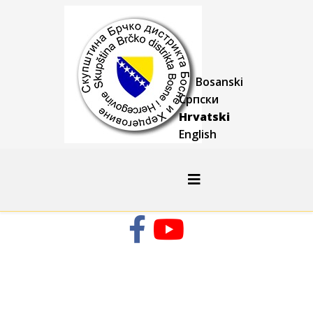
Bosanski
Српски
Hrvatski
English