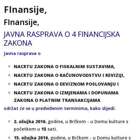
FInansije,
FInansije,
JAVNA RASPRAVA O 4 FINANCIJSKA
ZAKONA
Javna rasprava o
NACRTU ZAKONA O FISKALNIM SUSTAVIMA,
NACRTU ZAKONA O RAČUNOVODSTVU I REVIZIJI,
NACRTU ZAKONA O DEVIZNOM POSLOVANJU I
NACRTU ZAKONA O IZMJENAMA I DOPUNAMA
ZAKONA O PLATNIM TRANSAKCIJAMA
održat će se u predviđenim terminima, kako slijedi:
2. ožujka 2016.
godine, u Brčkom - u Domu kulture s
početkom u
15
sati.
15. ožujka 2016.
godine, u Brčkom - u Domu kulture s