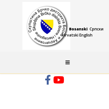
Bosanski
Српски
Hrvatski
Engli
sh