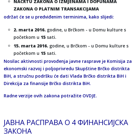
NACRTU ZAKONA O IZMJENAMA I DOPUNAMA
ZAKONA O PLATNIM TRANSAKCIJAMA
održat će se u predviđenim terminima, kako slijedi:
2. marta 2016.
godine, u Brčkom - u Domu kulture s
početkom u
15
sati.
15. marta 2016.
godine, u Brčkom - u Domu kulture s
početkom u
15
sati.
Nosilac aktivnosti provođenja javne rasprave je Komisija za
ekonomski razvoj i poljoprivredu Skupštine Brčko distrikta
BiH, a stručnu podršku će dati Vlada Brčko distrikta BiH i
Direkcija za finansije Brčko distrikta BiH.
Radne verzije ovih zakona potražite
OVDJE
.
ЈАВНА РАСПРАВА О 4 ФИНАНСИЈСКА
ЗАКОНА