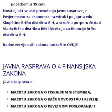
početkom u
15
sati.
Nositelj aktivnosti provođenja javne rasprave je
Povjerenstvo za ekonomski razvitak i poljoprivredu
Skupštine Brčko distrikta BiH, a stručnu potporu će dati
Vlada Brčko distrikta BiH i Direkcija za financije Brčko
distrikta BiH.
Radne verzije ovih zakona potražite
OVDJE
.
JAVNA RASPRAVA O 4 FINANSIJSKA
ZAKONA
Javna rasprava o
NACRTU ZAKONA O FISKALNIM SISTEMIMA,
NACRTU ZAKONA O RAČUNOVODSTVU I REVIZIJI,
NACRTU ZAKONA O DEVIZNOM POSLOVANJU I