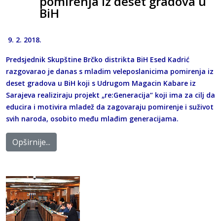
pomirenja iz deset gradova u
BiH
9. 2. 2018.
Predsjednik Skupštine Brčko distrikta BiH Esed Kadrić
razgovarao je danas s mladim veleposlanicima pomirenja iz
deset gradova u BiH koji s Udrugom Magacin Kabare iz
Sarajeva realiziraju projekt „re:Generacija“ koji ima za cilj da
educira i motivira mladež da zagovaraju pomirenje i suživot
svih naroda, osobito među mlađim generacijama.
Opširnije...