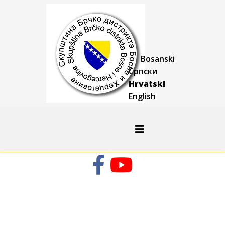
Bosanski
Српски
Hrvatski
English