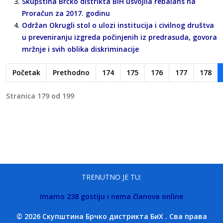
Skupština Brčko distrikta BiH usvojila rebalans na
Proračun za 2017. godinu
Održan Okrugli stol o ulozi institucija i civilnog društva
u preveniranju izgreda počinjenih iz predrasuda, govora
mržnje i svih oblika diskriminacije
Početak
Prethodno
174
175
176
177
178
Stranica 179 od 199
TRENUTNO JE TU:
Imamo 238 gostiju i nema članova online
© 2026 Скупштина Брчко дистрикта БиХ . Сва права