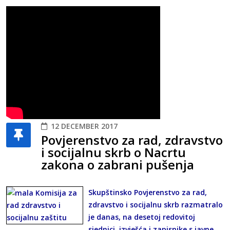
12 DECEMBER 2017
Povjerenstvo za rad, zdravstvo
i socijalnu skrb o Nacrtu
zakona o zabrani pušenja
Skupštinsko Povjerenstvo za rad,
zdravstvo i socijalnu skrb razmatralo
je danas, na desetoj redovitoj
sjednici, izvješća i zapisnike s javne