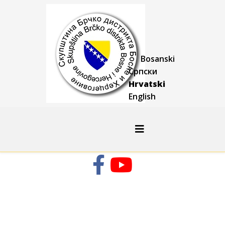
Bosanski
Српски
Hrvatski
English