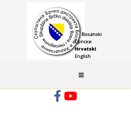
Bosanski
Српски
Hrvatski
English