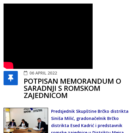
06 APRIL 2022
POTPISAN MEMORANDUM O
SARADNJI S ROMSKOM
ZAJEDNICOM
Predsjednik Skupštine Brčko distrikta
Siniša Milić, gradonačelnik Brčko
distrikta Esed Kadrić i predstavnik
romske zajednice u Distriktu Mejra