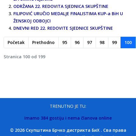
ODRŽANA 22. REDOVITA SJEDNICA SKUPŠTINE
FILIPOVIĆ URUČIO MEDALJE FINALISTIMA KUP-a BiH U
ŽENSKOJ ODBOJCI
DNEVNI RED 22. REDOVITE SJEDNICE SKUPŠTINE
Početak
Prethodno
95
96
97
98
99
100
Stranica 100 od 199
TRENUTNO JE TU:
Imamo 384 gostiju i nema članova online
© 2026 Скупштина Брчко дистрикта БиХ . Сва права