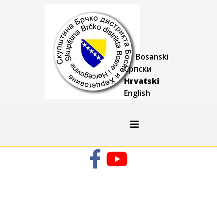
Bosanski
Српски
Hrvatski
English