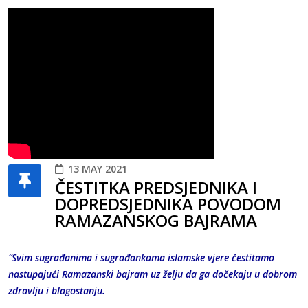
13 MAY 2021
ČESTITKA PREDSJEDNIKA I
DOPREDSJEDNIKA POVODOM
RAMAZANSKOG BAJRAMA
“Svim sugrađanima i sugrađankama islamske vjere čestitamo
nastupajući Ramazanski bajram uz želju da ga dočekaju u dobrom
zdravlju i blagostanju.