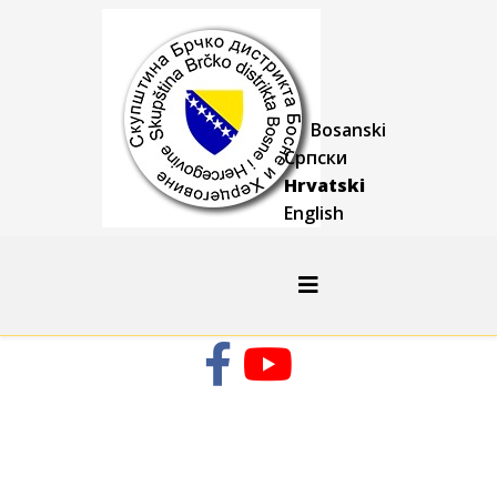
Bosanski
Српски
Hrvatski
English