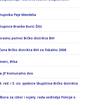
astupnika Peje Mendeša
tupnice Branke Đurić-Žilić
 pravnu pomoć Brčko distrikta BiH
ačuna Brčko distrikta BiH za fiskalnu 2008
omerc, Brka
 sa JP Komunalno doo
. red. i 5. izv. sjednice Skupštine Brčko distrikta
bora za izbor i ocjenj. rada voditelja Policije o