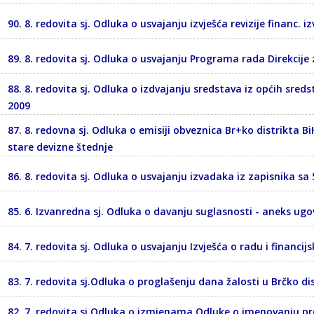
90. 8. redovita sj. Odluka o usvajanju izvješća revizije financ. i
89. 8. redovita sj. Odluka o usvajanju Programa rada Direkcije 
88. 8. redovita sj. Odluka o izdvajanju sredstava iz općih sred
2009
87. 8. redovna sj. Odluka o emisiji obveznica Br+ko distrikta Bi
stare devizne štednje
86. 8. redovita sj. Odluka o usvajanju izvadaka iz zapisnika sa 5
85. 6. Izvanredna sj. Odluka o davanju suglasnosti - aneks u
84. 7. redovita sj. Odluka o usvajanju Izvješća o radu i finan
83. 7. redovita sj.Odluka o proglašenju dana žalosti u Brčko di
82. 7. redovita sj.Odluka o izmjenama Odluke o imenovanju pre