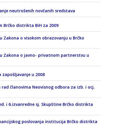
vanje neutrošenih novčanih sredstava
 Brčko distrikta BiH za 2009
crtu Zakona o visokom obrazovanju u Brčko
rtu Zakona o javno- privatnom partnerstvu u
za zapošljavanje u 2008
a rad članovima Neovisnog odbora za izb. i ocj.
ed. i 6.izvanredne sj. Skupštine Brčko distrikta
inancijskog poslovanja institucija Brčko distrikta