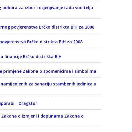
g odbora za izbor i ocjenjivanje rada voditelja
bornog povjerenstva Brčko distrikta BiH za 2008
 povjerenstva Brčko distrikta BiH za 2008
za financije Brčko distrikta BiH
enje primjene Zakona o spomenicima i simbolima
a namijenjenih za sanaciju stambenih jedinica u
uporabi - Dragstor
rtu Zakona o izmjeni i dopunama Zakona o