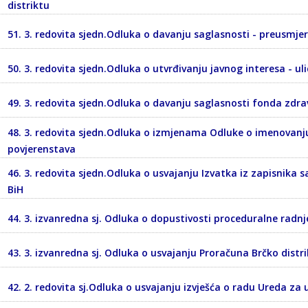
distriktu
51. 3. redovita sjedn.Odluka o davanju saglasnosti - preusmje
50. 3. redovita sjedn.Odluka o utvrđivanju javnog interesa - ul
49. 3. redovita sjedn.Odluka o davanju saglasnosti fonda zdr
48. 3. redovita sjedn.Odluka o izmjenama Odluke o imenovanju 
povjerenstava
46. 3. redovita sjedn.Odluka o usvajanju Izvatka iz zapisnika s
BiH
44. 3. izvanredna sj. Odluka o dopustivosti proceduralne radnj
43. 3. izvanredna sj. Odluka o usvajanju Proračuna Brčko distri
42. 2. redovita sj.Odluka o usvajanju izvješća o radu Ureda z