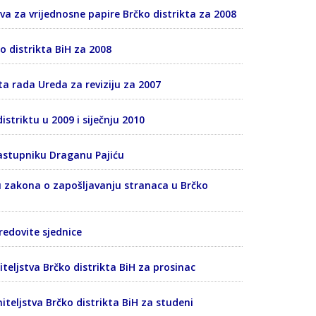
tva za vrijednosne papire Brčko distrikta za 2008
ko distrikta BiH za 2008
eta rada Ureda za reviziju za 2007
istriktu u 2009 i siječnju 2010
zastupniku Draganu Pajiću
tu zakona o zapošljavanju stranaca u Brčko
 redovite sjednice
iteljstva Brčko distrikta BiH za prosinac
niteljstva Brčko distrikta BiH za studeni