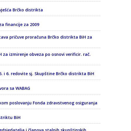
zvješća Brčko distrikta
za financije za 2009
stava pričuve proračuna Brčko distrikta BiH za
H za izmirenje obveza po osnovi verificir. rač.
. i 6. redovite sj. Skupštine Brčko distrikta BiH
govora sa WABAG
cijskom poslovanju Fonda zdravstvenog osiguranja
striktu BiH
dsjedatelja i članova stalnih skupštinskih