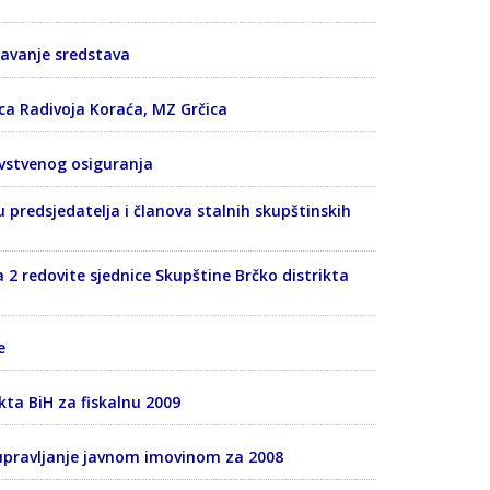
ravanje sredstava
ica Radivoja Koraća, MZ Grčica
avstvenog osiguranja
predsjedatelja i članova stalnih skupštinskih
a 2 redovite sjednice Skupštine Brčko distrikta
e
kta BiH za fiskalnu 2009
a upravljanje javnom imovinom za 2008