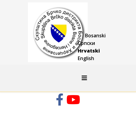
Bosanski
Српски
Hrvatski
English