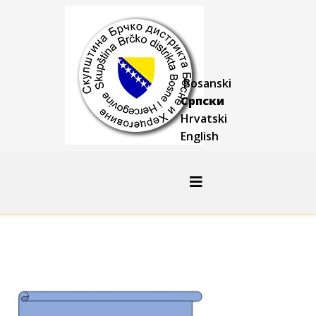
Bosanski
Српски
Hrvatski
English