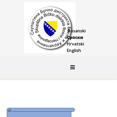
Bosanski
Српски
Hrvatski
English