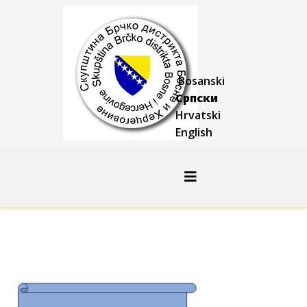
Bosanski
Српски
Hrvatski
English