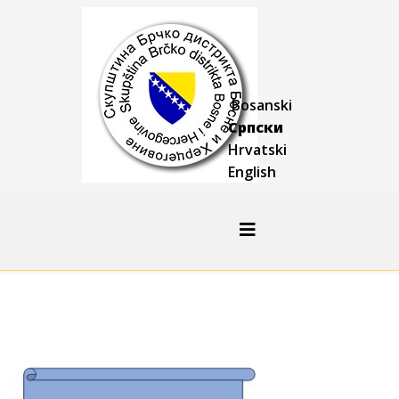
Bosanski
Српски
Hrvatski
English