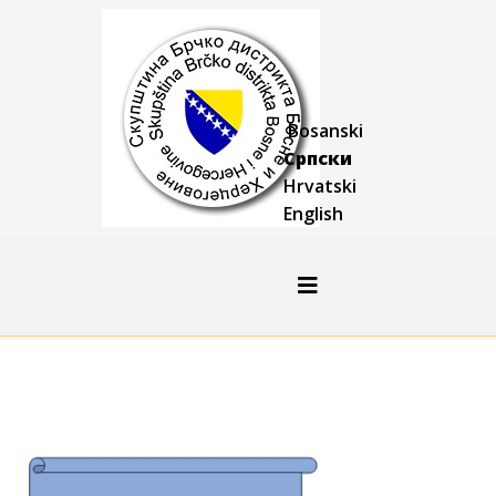
Bosanski
Српски
Hrvatski
English