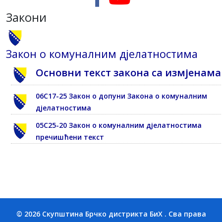
Закони
Закон о комуналним дјелатностима
Основни текст закона са измјенама
06С17-25 Закон о допуни Закона о комуналним
дјелатностима
05С25-20 Закон о комуналним дјелатностима
пречишћени текст
© 2026 Скупштина Брчко дистрикта БиХ . Сва права