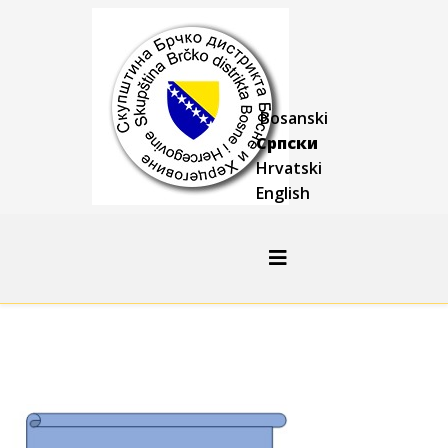
Bosanski
Српски
Hrvatski
English