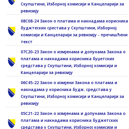
Скупштини, Изборној комисији и Канцеларији за
ревизију
08С08-24 Закон о платама и накнадама корисника
буджтеских срестава у Скупштини, Изборној
комисији и Канцеларији за ревизију - пречишћени
текст
07С20-23 Закон о измјенама и допунама Закона о
платама и накнадама корисника буџетских
средстава у Скупштини, Изборној комисији и
Канцеларији за ревизију
06С45-22 Закон о измјени Закона о платама и
накнадама у корисника будж. средстава у
Скупштини, Изборној комисији и Канцеларији за
ревизију
05С21-22 Закон о измјенама и допунама Закона о
платама и накнадама корисника буджетских
средстава у Скупштини, Изборној комисији и