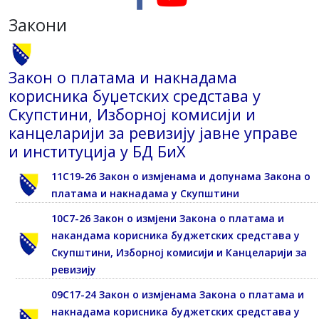
Закони
Закон о платама и накнадама
корисника буџетских средстава у
Скупстини, Изборној комисији и
канцеларији за ревизију јавне управе
и институција у БД БиХ
11С19-26 Закон о измјенама и допунама Закона о
платама и накнадама у Скупштини
10С7-26 Закон о измјени Закона о платама и
накандама корисника буджетских средстава у
Скупштини, Изборној комисији и Канцеларији за
ревизију
09С17-24 Закон о измјенама Закона о платама и
накнадама корисника буджетских средстава у