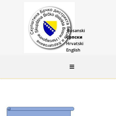
Bosanski
Српски
Hrvatski
English