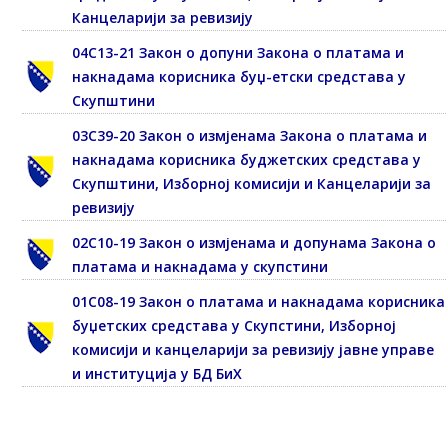
Канцеларији за ревизију
04С13-21 Закон о допуни Закона о платама и
накнадама корисника буџ-етски средстава у
Скупштини
03С39-20 Закон о измјенама Закона о платама и
накнадама корисника буджетских средстава у
Скупштини, Изборној комисији и Канцеларији за
ревизију
02С10-19 Закон о измјенама и допунама Закона о
платама и накнадама у скупстини
01С08-19 Закон о платама и накнадама корисника
буџетских средстава у Скупстини, Изборној
комисији и канцеларији за ревизију јавне управе
и институција у БД БиХ