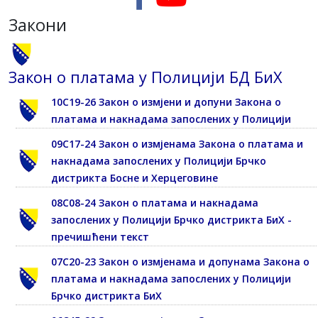
Закони
Закон о платама у Полицији БД БиХ
10С19-26 Закон о измјени и допуни Закона о
платама и накнадама запослених у Полицији
09С17-24 Закон о измјенама Закона о платама и
накнадама запослених у Полицији Брчко
дистрикта Босне и Херцеговине
08С08-24 Закон о платама и накнадама
запослених у Полицији Брчко дистрикта БиХ -
пречишћени текст
07С20-23 Закон о измјенама и допунама Закона о
платама и накнадама запослених у Полицији
Брчко дистрикта БиХ