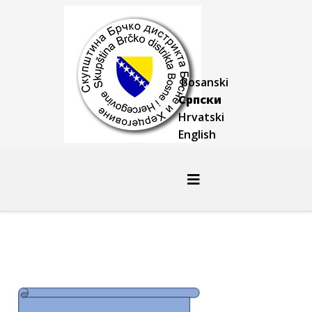
Bosanski
Српски
Hrvatski
English