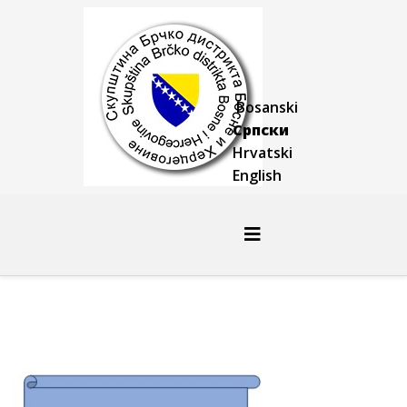
Bosanski
Српски
Hrvatski
English