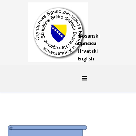
Bosanski
Српски
Hrvatski
English