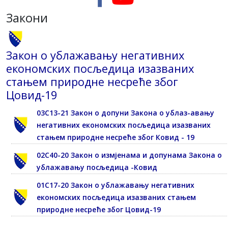
Закони
Закон о ублажавању негативних
економских посљедица изазваних
стањем природне несреће због
Цовид-19
03С13-21 Закон о допуни Закона о ублаз-авању
негативних економских посљедица изазваних
стањем природне несреће због Ковид - 19
02С40-20 Закон о измјенама и допунама Закона о
ублажавању посљедица -Ковид
01С17-20 Закон о ублажавању негативних
економских посљедица изазваних стањем
природне несреће због Цовид-19